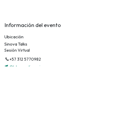
Información del evento
Ubicación
Sinova Talks
Sesión Virtual
+57 312 5770982
Obtener direcciones
Organizador
Mercadeo Sinova
+57 312 5770982
mercadeo@sinova.co