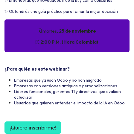
✨ Entenderás qué novedades trae la IA y cómo aplicarlas
✨ Obtendrás una guía práctica para tomar la mejor decisión
🗓️ martes
, 25 de noviembre
🕑
2:00 P.M. (Hora Colombia)
¿Para quién es este webinar?
Empresas que ya usan Odoo y no han migrado
Empresas con versiones antiguas o personalizaciones
Líderes funcionales, gerentes TI y directivos que evalúan
actualizar
Usuarios que quieren entender el impacto de la IA en Odoo
¡Quiero inscribirme!