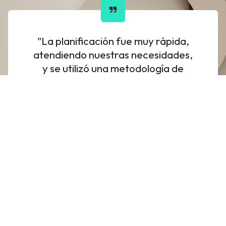
"La planificación fue muy rápida,
atendiendo nuestras necesidades,
y se utilizó una metodología de
implementación efectiva y un
acompañamiento por parte de
Sinova que nos ayudó que el
proyecto fuese un éxito".
Andrés Fandiño
Gerente Comercial - Sisutelco
Anterior
Sigui