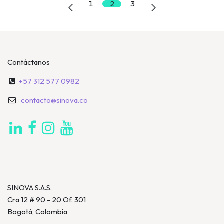
1
2
3
Contáctanos
+57 312 577 0982
contacto@sinova.co
SINOVA S.A.S.
Cra 12 # 90 - 20 Of. 301
Bogotá, Colombia